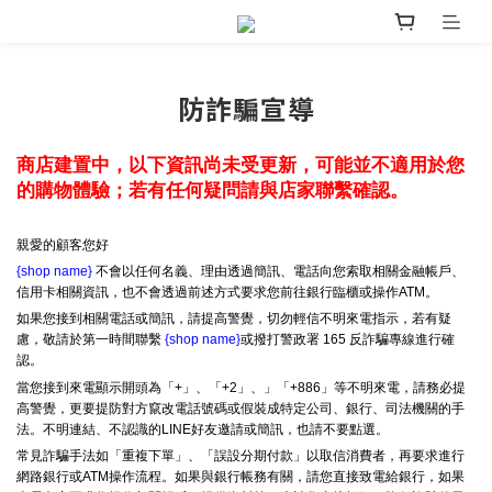
防詐騙宣導
商店建置中，以下資訊尚未受更新，可能並不適用於您
的購物體驗；若有任何疑問請與店家聯繫確認。
親愛的顧客您好
{shop name}
不會以任何名義、理由透過簡訊、電話向您索取相關金融帳戶、
信用卡相關資訊，也不會透過前述方式要求您前往銀行臨櫃或操作ATM。
如果您接到相關電話或簡訊，請提高警覺，切勿輕信不明來電指示，若有疑
慮，敬請於第一時間聯繫
{shop name}
或撥打警政署 165 反詐騙專線進行確
認。
當您接到來電顯示開頭為「+」、「+2」、」「+886」等不明來電，請務必提
高警覺，更要提防對方竄改電話號碼或假裝成特定公司、銀行、司法機關的手
法。不明連結、不認識的LINE好友邀請或簡訊，也請不要點選。
常見詐騙手法如「重複下單」、「誤設分期付款」以取信消費者，再要求進行
網路銀行或ATM操作流程。如果與銀行帳務有關，請您直接致電給銀行，如果