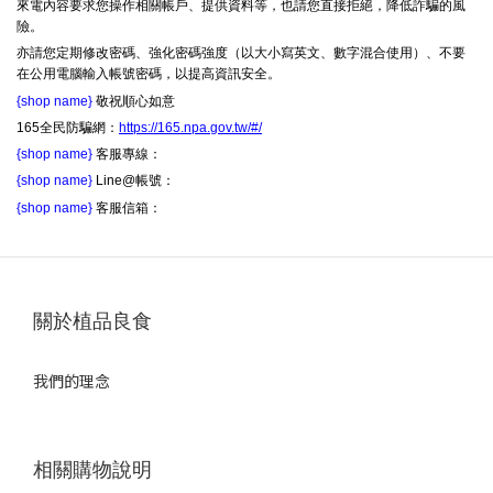
來電內容要求您操作相關帳戶、提供資料等，也請您直接拒絕，降低詐騙的風
險。
亦請您定期修改密碼、強化密碼強度（以大小寫英文、數字混合使用）、不要
在公用電腦輸入帳號密碼，以提高資訊安全。
{shop name}
敬祝順心如意
165全民防騙網：
https://165.npa.gov.tw/#/
{shop name}
客服專線：
{shop name}
Line@帳號：
{shop name}
客服信箱：
關於植品良食
我們的理念
相關購物說明